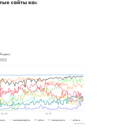
тые сайты ка
к: