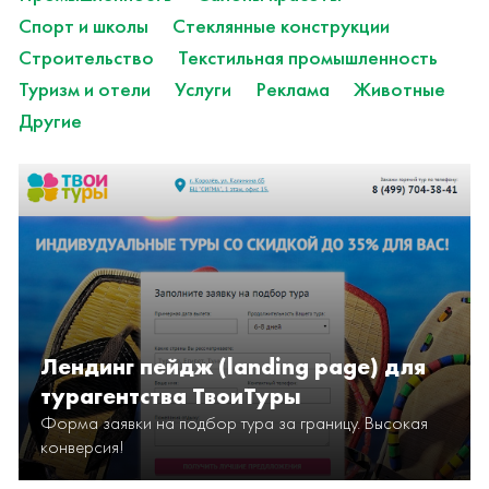
Спорт и школы
Стеклянные конструкции
Строительство
Текстильная промышленность
Туризм и отели
Услуги
Реклама
Животные
Другие
Лендинг пейдж (landing page) для
турагентства ТвоиТуры
Форма заявки на подбор тура за границу. Высокая
конверсия!