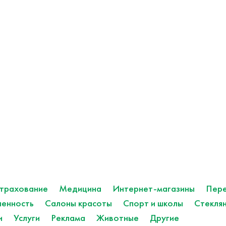
трахование
Медицина
Интернет-магазины
Пере
енность
Салоны красоты
Спорт и школы
Стекля
и
Услуги
Реклама
Животные
Другие